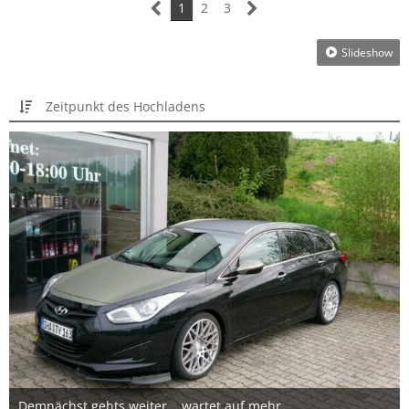
1
2
3
Slideshow
Zeitpunkt des Hochladens
Demnächst gehts weiter... wartet auf mehr...