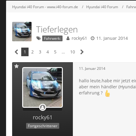
Hyundai i40 Forum - www.i40-forum.de
Hyundai i40 Forum
Fahr
Tieferlegen
rocky61
11. Januar 2014
Fahrwerk:
1
2
3
4
5
…
10
11. Januar 2014
hallo leute,habe mir jetzt
aber mein händler (Hyundai)
erfahrung ?
rocky61
Fortgeschrittener