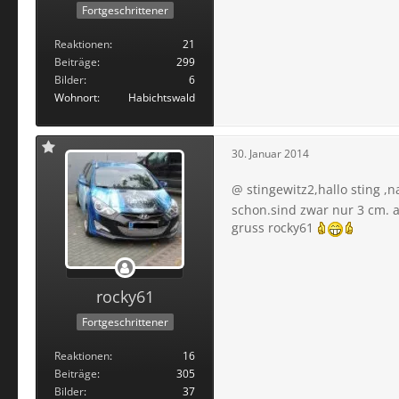
Fortgeschrittener
Reaktionen
21
Beiträge
299
Bilder
6
Wohnort
Habichtswald
30. Januar 2014
@ stingewitz2,hallo sting ,n
schon.sind zwar nur 3 cm. 
gruss rocky61
rocky61
Fortgeschrittener
Reaktionen
16
Beiträge
305
Bilder
37