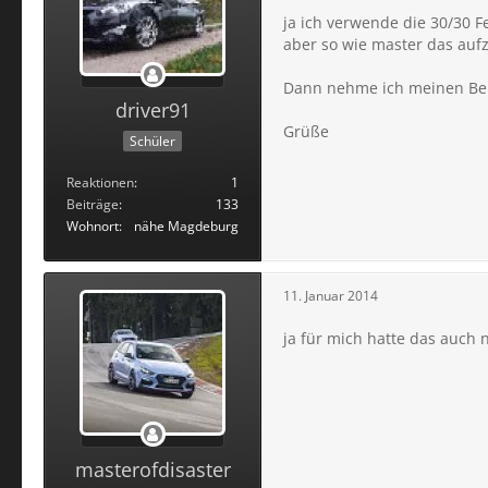
ja ich verwende die 30/30 F
aber so wie master das aufzä
Dann nehme ich meinen Bei
driver91
Grüße
Schüler
Reaktionen
1
Beiträge
133
Wohnort
nähe Magdeburg
11. Januar 2014
ja für mich hatte das auch 
masterofdisaster