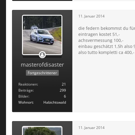
11. Januar 2014
die federn bekommst du für
eintragen kostet 51,-
achsvermessung 100,-
einbau geschätzt 1,5h also 9
also tutto kompletti ca 400,-
masterofdisaster
Fortgeschrittener
Reaktionen
21
Beiträge
299
Bilder
6
Wohnort
Habichtswald
11. Januar 2014