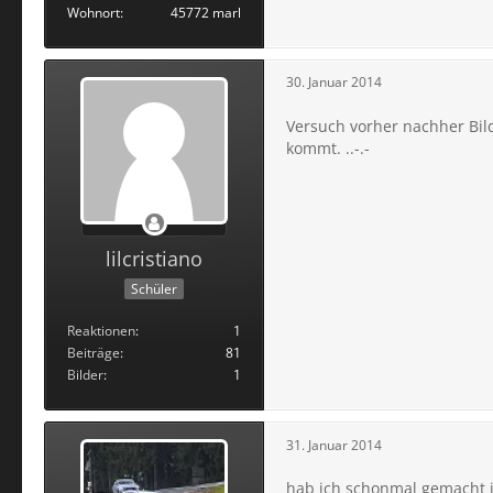
Wohnort
45772 marl
30. Januar 2014
Versuch vorher nachher Bil
kommt. ..-.-
lilcristiano
Schüler
Reaktionen
1
Beiträge
81
Bilder
1
31. Januar 2014
hab ich schonmal gemacht i