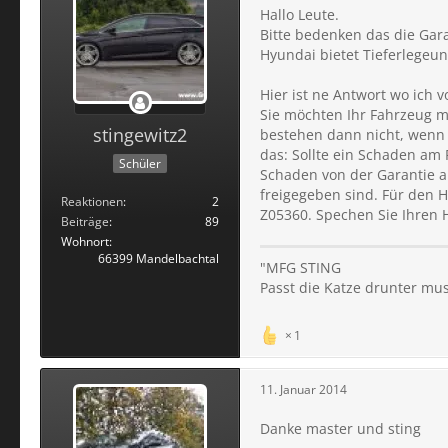
Hallo Leute.
Bitte bedenken das die Gara
Hyundai bietet Tieferlegeun
Hier ist ne Antwort wo ich
Sie möchten Ihr Fahrzeug m
stingewitz2
bestehen dann nicht, wenn
das: Sollte ein Schaden am
Schüler
Schaden von der Garantie au
freigegeben sind. Für den 
Reaktionen
2
Z05360. Spechen Sie Ihren 
Beiträge
89
Wohnort
66399 Mandelbachtal
"MFG STING
Passt die Katze drunter mus
1
11. Januar 2014
Danke master und sting