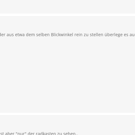
der aus etwa dem selben Blickwinkel rein zu stellen überlege es 
st aber "nur" der radkasten zu sehen..