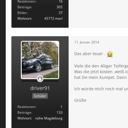
Reaktionen
16
Beiträge
305
Bilder
37
Wohnort
45772 marl
11. Januar 2014
Das aber teuer .
Viele die den 40iger Teifer
Was die jetzt kosten ,weiß 
hat Sie mein Kumpel. Dann
driver91
Ich würde mich noch mal u
Schüler
Grüße
Reaktionen
1
Beiträge
133
Wohnort
nähe Magdeburg