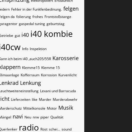
elektropoliert
Erstaunlich
felgen
federn
Fehler in der Funkfenbedinung.
Felgen da
folierung
frohes
Frontstoßstange
garagentor
gaspedal tuning
geburtstag
i40 kombie
i40
Getriebe
gut
i40cw
Info
Inspektion
Karosserie
Kann ich beim i40 ,auch205/55R
klappern
Klemme15
Klemme 15
Klimaanlage
Kofferraum
Korrosion
Kurvenlicht
Lenkrad
Lenkung
Leuchtweiteneinstellung
Lexani und Barracuda
licht
Lieferzeiten
like
Marder
Marderabwehr
Musik
Marderschutz
Mittelkonsole
Motor
navi
Mängel
Neu
nrw
piper
Qualität
radio
Querlenker
Rost
schei...
sound