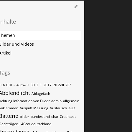
Inhalte
Themen
Bilder und Videos
Artikel
Tags
-1.6 GDI
- i40cw- 1
30
2
1
2017
20 Zoll
20"
Abblendlicht
Ablagefach
Achtung Information von Friedr
admin
allgemein
anklemmen
Auspuff Messung
Austausch
AUX
Batterie
bilder
bundesland
chat
Crashtest
Dachträger, I 40cw
deutschland
Einspritzung