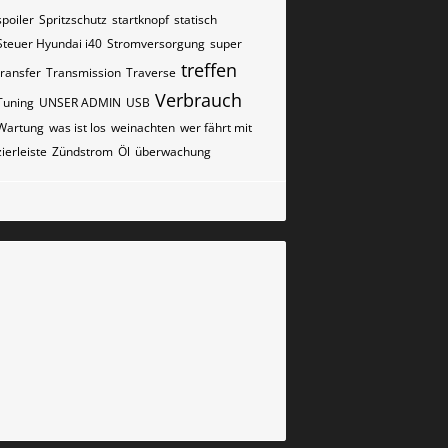
spoiler
Spritzschutz
startknopf
statisch
Steuer Hyundai i40
Stromversorgung
super
treffen
transfer
Transmission
Traverse
Verbrauch
Tuning
UNSER ADMIN
USB
Wartung
was ist los
weinachten
wer fährt mit
zierleiste
Zündstrom
Öl
überwachung