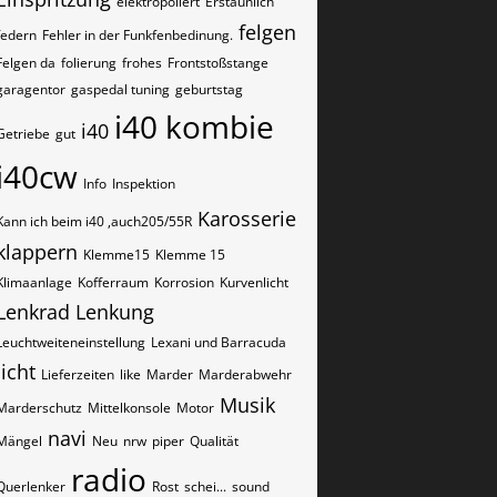
elektropoliert
Erstaunlich
felgen
federn
Fehler in der Funkfenbedinung.
Felgen da
folierung
frohes
Frontstoßstange
garagentor
gaspedal tuning
geburtstag
i40 kombie
i40
Getriebe
gut
i40cw
Info
Inspektion
Karosserie
Kann ich beim i40 ,auch205/55R
klappern
Klemme15
Klemme 15
Klimaanlage
Kofferraum
Korrosion
Kurvenlicht
Lenkrad
Lenkung
Leuchtweiteneinstellung
Lexani und Barracuda
licht
Lieferzeiten
like
Marder
Marderabwehr
Musik
Marderschutz
Mittelkonsole
Motor
navi
Mängel
Neu
nrw
piper
Qualität
radio
Querlenker
Rost
schei...
sound