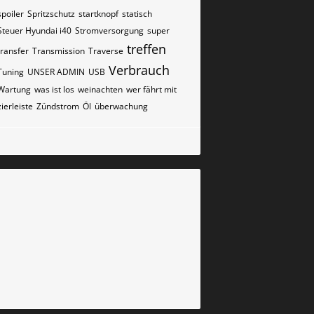
spoiler
Spritzschutz
startknopf
statisch
Steuer Hyundai i40
Stromversorgung
super
treffen
transfer
Transmission
Traverse
Verbrauch
Tuning
UNSER ADMIN
USB
Wartung
was ist los
weinachten
wer fährt mit
zierleiste
Zündstrom
Öl
überwachung