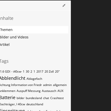
Inhalte
Themen
Bilder und Videos
Artikel
Tags
-1.6 GDI
- i40cw- 1
30
2
1
2017
20 Zoll
20"
Abblendlicht
Ablagefach
Achtung Information von Friedr
admin
allgemein
anklemmen
Auspuff Messung
Austausch
AUX
Batterie
bilder
bundesland
chat
Crashtest
Dachträger, I 40cw
deutschland
Einspritzung