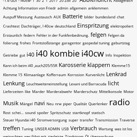
-1.6 GDI
- i40cw- 1
30
2
1
2017
20 Zoll
20"
Ablagefach
Achtung Information von Friedr
admin
allgemein
anklemmen
Batterie
Auspuff Messung
Austausch
AUX
bilder
bundesland
chat
Einspritzung
Crashtest
Dachträger, I 40cw
deutschland
elektropoliert
felgen
Erstaunlich
federn
Fehler in der Funkfenbedinung.
Felgen da
folierung
frohes
Frontstoßstange
garagentor
gaspedal tuning
geburtstag
i40 kombie
i40cw
i40
Getriebe
gut
Info
Inspektion
Karosserie
klappern
Kann ich beim i40 ,auch205/55R
Klemme15
Lenkrad
Klemme 15
Klimaanlage
Kofferraum
Korrosion
Kurvenlicht
Lenkung
licht
Leuchtweiteneinstellung
Lexani und Barracuda
Lieferzeiten
like
Marder
Marderabwehr
Marderschutz
Mittelkonsole
Motor
radio
Musik
navi
Mängel
Neu
nrw
piper
Qualität
Querlenker
Rost
schei...
sound
spoiler
Spritzschutz
startknopf
statisch
Steuer Hyundai i40
Stromversorgung
super
transfer
Transmission
Traverse
treffen
Verbrauch
Tuning
UNSER ADMIN
USB
Wartung
was ist los
weinachten
wer fährt mit
zierleiste
Zündstrom
Öl
überwachung