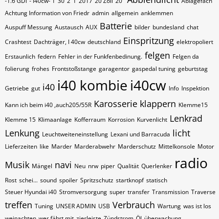
-1.6 GDI
- i40cw- 1
30
2
1
2017
20 Zoll
20"
Ablagefach
Achtung Information von Friedr
admin
allgemein
anklemmen
Batterie
Auspuff Messung
Austausch
AUX
bilder
bundesland
chat
Einspritzung
Crashtest
Dachträger, I 40cw
deutschland
elektropoliert
felgen
Erstaunlich
federn
Fehler in der Funkfenbedinung.
Felgen da
folierung
frohes
Frontstoßstange
garagentor
gaspedal tuning
geburtstag
i40 kombie
i40cw
i40
Getriebe
gut
Info
Inspektion
Karosserie
klappern
Kann ich beim i40 ,auch205/55R
Klemme15
Lenkrad
Klemme 15
Klimaanlage
Kofferraum
Korrosion
Kurvenlicht
Lenkung
licht
Leuchtweiteneinstellung
Lexani und Barracuda
Lieferzeiten
like
Marder
Marderabwehr
Marderschutz
Mittelkonsole
Motor
radio
Musik
navi
Mängel
Neu
nrw
piper
Qualität
Querlenker
Rost
schei...
sound
spoiler
Spritzschutz
startknopf
statisch
Steuer Hyundai i40
Stromversorgung
super
transfer
Transmission
Traverse
treffen
Verbrauch
Tuning
UNSER ADMIN
USB
Wartung
was ist los
weinachten
wer fährt mit
zierleiste
Zündstrom
Öl
überwachung