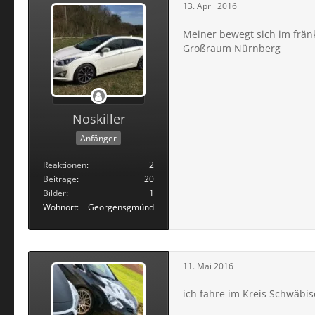
13. April 2016
Meiner bewegt sich im frä
Großraum Nürnberg
Noskiller
Anfänger
Reaktionen
2
Beiträge
20
Bilder
1
Wohnort
Georgensgmünd
11. Mai 2016
ich fahre im Kreis Schwäbi