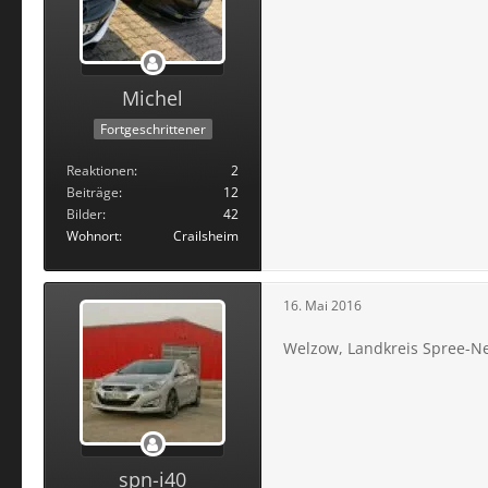
Michel
Fortgeschrittener
Reaktionen
2
Beiträge
12
Bilder
42
Wohnort
Crailsheim
16. Mai 2016
Welzow, Landkreis Spree-N
spn-i40