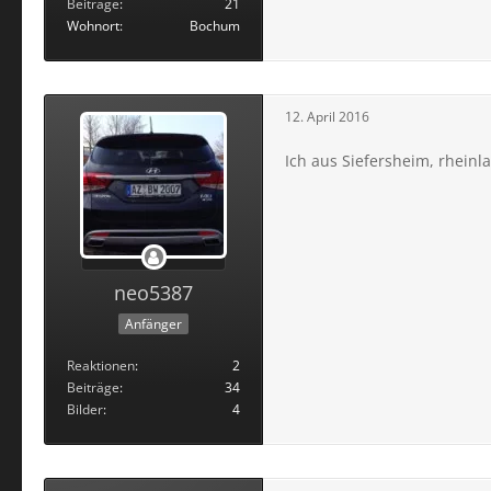
Beiträge
21
Wohnort
Bochum
12. April 2016
Ich aus Siefersheim, rhein
neo5387
Anfänger
Reaktionen
2
Beiträge
34
Bilder
4