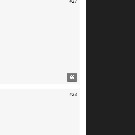
#27
#28