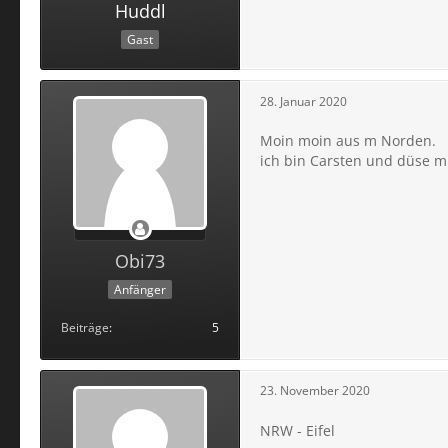
Huddl
Gast
28. Januar 2020
Moin moin aus m Norden.
ich bin Carsten und düse 
Obi73
Anfänger
Beiträge
5
23. November 2020
NRW - Eifel